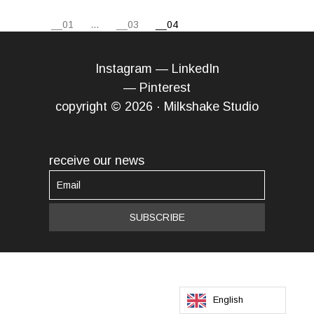
POSTS
01
…
03
04
PAGINATION
Instagram
—
LinkedIn
—
Pinterest
copyright © 2026 · Milkshake Studio
receive our news
English