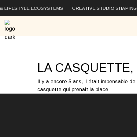
Skip
to
& LIFESTYLE ECOSYSTEMS
CREATIVE STUDIO SHAPING 
the
content
LA CASQUETTE, 
Il y a encore 5 ans, il était impensable de
casquette qui prenait la place