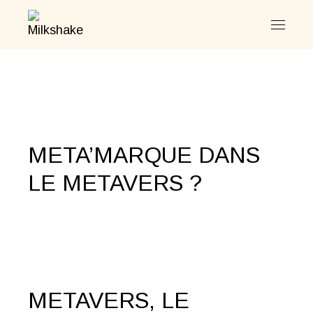
Skip
to
the
content
META’MARQUE DANS
LE METAVERS ?
METAVERS, LE