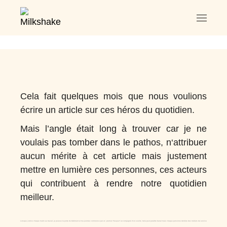
Cela fait quelques mois que nous voulions
écrire un article sur ces héros du quotidien.
Mais l’angle était long à trouver car je ne
voulais pas tomber dans le pathos, n‘attribuer
aucun mérite à cet article mais justement
mettre en lumière ces personnes, ces acteurs
qui contribuent à rendre notre quotidien
meilleur.
Lorsque j’arrive chaque matin au travail, je pousse la porte du bâtiment et ma journée commence par un premier “boujour” accompagné d’un sourire. Cela peut paraître banal mais chaque personne derrière des métiers de service