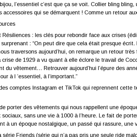
, l’essentiel c’est que ça se voit. Collier bling bling, u
es accessoires qui se démarquent ! Comme un retour au
ources
 Résiliences : les clés pour rebondir face aux crises (édi
 surprenant : “On peut dire que cela était presque écrit
 nous traversons aujourd’hui, on remarque un retour trè
rise de 1929 a vu quant à elle éclore le travail de Coco 
ment du vêtement… Retrouver aujourd’hui l’épure des ann
our à l ’essentiel, à l’important.”
 des comptes Instagram et TikTok qui reprennent cette 
ait de porter des vêtements qui nous rappellent une époqu
sociaux, sans une vie à 1000 à l’heure. Le fait de porte
t à un époque nostalgique, un passé qui rassure, une v
a série
Friends
(série qui n’a pas pris une seule ride ma