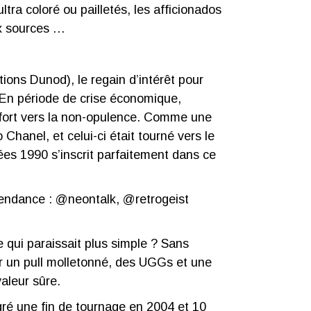
ltra coloré ou pailletés, les afficionados
x sources …
tions Dunod), le regain d’intérêt pour
. En période de crise économique,
s fort vers la non-opulence. Comme une
Chanel, et celui-ci était tourné vers le
ées 1990 s’inscrit parfaitement dans ce
tendance :
@neontalk
,
@retrogeist
e qui paraissait plus simple ? Sans
r un pull molletonné, des
UGGs
et une
aleur sûre.
lgré une fin de tournage en 2004 et 10