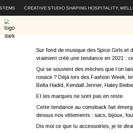
Skip
to
STEMS
CREATIVE STUDIO SHAPING HOSPITALITY, WELLN
the
content
Sur fond de musique des
Spice Girls
et d
vraiment créé une tendance en 2021 : ce
Qui se souvient des mèches que l’on lais
rosace ? Déjà lors des Fashion Week, le
Bella Hadid
,
Kendall Jenner
,
Haley Biebe
Et les marques ne sont pas en reste.
Cette tendance au comeback fait émerger 
dessus nos vêtements : sacs, bijoux, fo
Dis moi ce que tu accessoiries, je te dirai