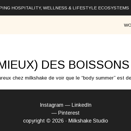
ING HOSPITALITY, WELLNESS & LIFESTYLE ECOSYSTEMS
WO
IEUX) DES BOISSONS 
reux chez milkshake de voir que le “body summer” est de m
Instagram
—
LinkedIn
—
Pinterest
copyright © 2026 · Milkshake Studio