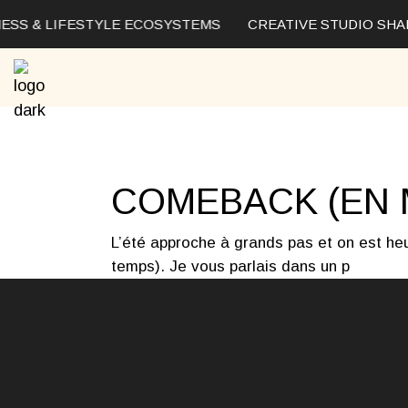
Skip
to
ESS & LIFESTYLE ECOSYSTEMS
CREATIVE STUDIO SHAP
the
content
COMEBACK (EN M
L’été approche à grands pas et on est heu
temps). Je vous parlais dans un p